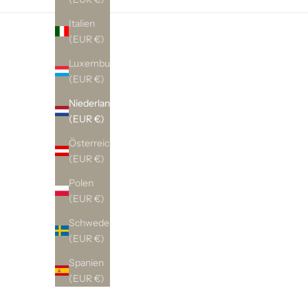
Italien
(EUR €)
Luxemburg
(EUR €)
Niederlande
(EUR €)
Österreich
(EUR €)
Polen
(EUR €)
Schweden
(EUR €)
Spanien
(EUR €)