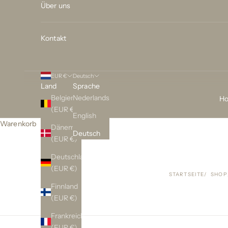
Über uns
Kontakt
EUR €
Deutsch
Land
Sprache
Belgien
Nederlands
H
(EUR €)
English
Warenkorb
Dänemark
Deutsch
(EUR €)
Deutschland
(EUR €)
STARTSEITE
SHOP
Finnland
(EUR €)
Frankreich
(EUR €)