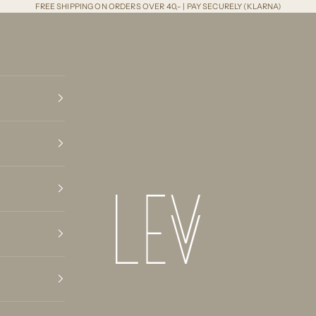
FREE SHIPPING ON ORDERS OVER 40,- | PAY SECURELY (KLARNA)
LEVV Labels