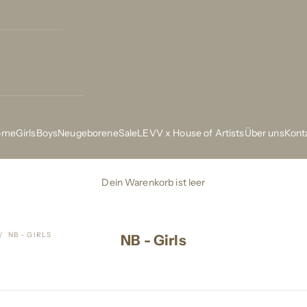
ome
Girls
Boys
Neugeborene
Sale
LEVV x House of Artists
Über uns
Kont
Dein Warenkorb ist leer
NB - GIRLS
NB - Girls