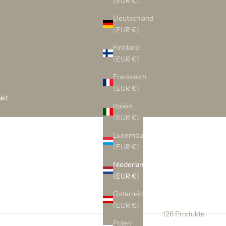
(EUR €)
Deutschland
(EUR €)
Finnland
(EUR €)
Frankreich
(EUR €)
akt
Italien
(EUR €)
Luxemburg
(EUR €)
Niederlande
(EUR €)
Österreich
(EUR €)
126 Produkte
Polen