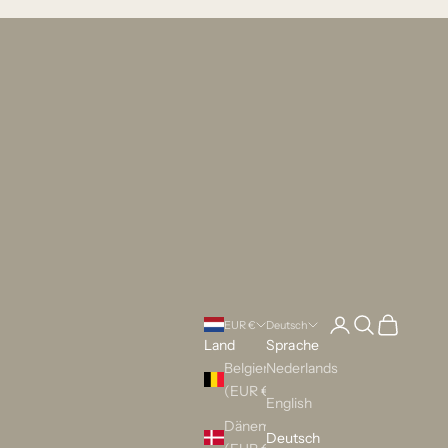
Anmelden
Suchen
Warenkorb
EUR €
Deutsch
Land
Sprache
Belgien
Nederlands
(EUR €)
English
Dänemark
Deutsch