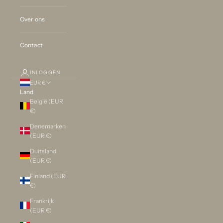
Over ons
Contact
INLOGGEN
EUR €
Land
België (EUR
€)
Denemarken
(EUR €)
Duitsland
(EUR €)
Finland (EUR
€)
Frankrijk
(EUR €)