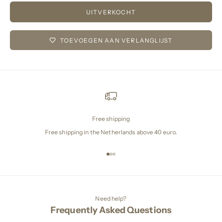
UITVERKOCHT
TOEVOEGEN AAN VERLANGLIJST
Free shipping
Free shipping in the Netherlands above 40 euro.
Naar artikel 1
Naar artikel 2
Naar artikel 3
Need help?
Frequently Asked Questions