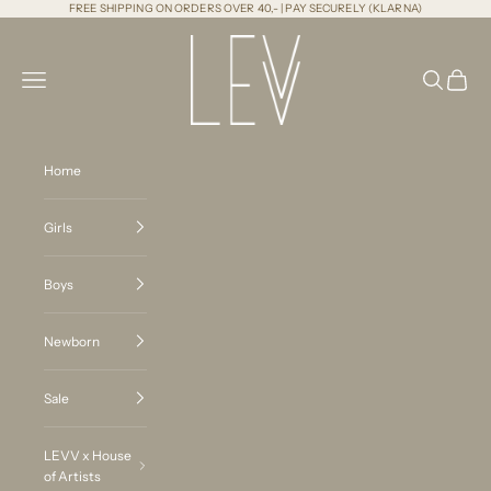
Naar inhoud
FREE SHIPPING ON ORDERS OVER 40,- | PAY SECURELY (KLARNA)
LEVV Labels
Menu
Zoeken
Winkel
Home
Girls
Boys
Newborn
Sale
LEVV x House
of Artists