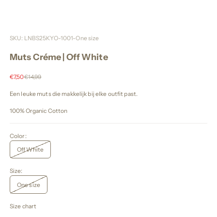
SKU: LNBS25KYO-1001-One size
Muts Créme | Off White
Aanbiedingsprijs
Normale prijs
€7,50
€14,99
Een leuke muts die makkelijk bij elke outfit past.
100% Organic Cotton
Color:
Off White
Size:
One size
Size chart