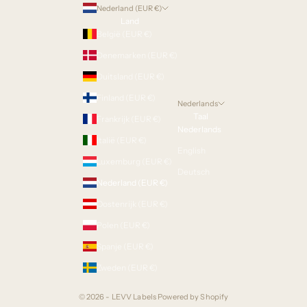
Nederland (EUR €)
Land
België (EUR €)
Denemarken (EUR €)
Duitsland (EUR €)
Finland (EUR €)
Nederlands
Taal
Frankrijk (EUR €)
Nederlands
Italië (EUR €)
English
Luxemburg (EUR €)
Deutsch
Nederland (EUR €)
Oostenrijk (EUR €)
Polen (EUR €)
Spanje (EUR €)
Zweden (EUR €)
© 2026 - LEVV Labels
Powered by Shopify