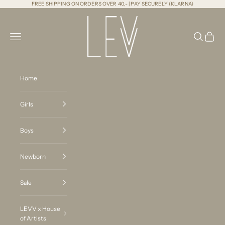
Naar inhoud
FREE SHIPPING ON ORDERS OVER 40,- | PAY SECURELY (KLARNA)
LEVV Labels
Menu
Zoeken
Winkel
Home
Girls
Boys
Newborn
Sale
LEVV x House
of Artists