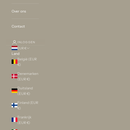
Over ons
Contact
INLOGGEN
EUR €
Land
België (EUR
€)
Denemarken
(EUR €)
Duitsland
(EUR €)
Finland (EUR
€)
Frankrijk
(EUR €)