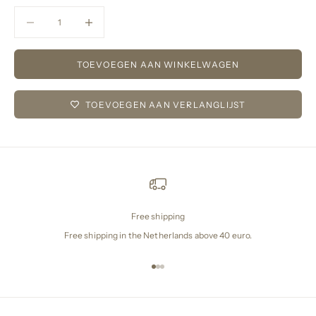
Aantal verlagen
Aantal verlagen
TOEVOEGEN AAN WINKELWAGEN
TOEVOEGEN AAN VERLANGLIJST
Free shipping
Free shipping in the Netherlands above 40 euro.
Naar artikel 1
Naar artikel 2
Naar artikel 3