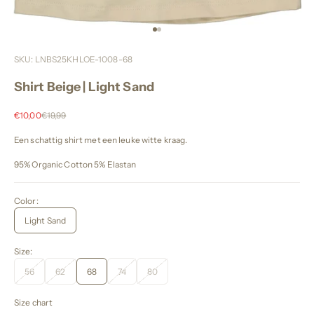
Naar artikel 1
Naar artikel 2
SKU: LNBS25KHLOE-1008-68
Shirt Beige | Light Sand
Aanbiedingsprijs
Normale prijs
€10,00
€19,99
Een schattig shirt met een leuke witte kraag.
95% Organic Cotton 5% Elastan
Color:
Light Sand
Size:
56
62
68
74
80
Size chart