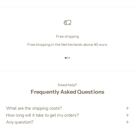
Free shipping
Free shipping in the Netherlands above 40 euro.
Naar artikel 1
Naar artikel 2
Naar artikel 3
Need help?
Frequently Asked Questions
What are the shipping costs?
How long will it take to get my orders?
Any question?