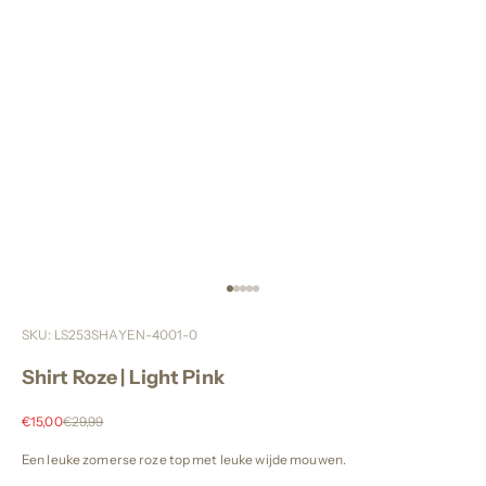
Naar artikel 1
Naar artikel 2
Naar artikel 3
Naar artikel 4
Naar artikel 5
SKU: LS253SHAYEN-4001-0
Shirt Roze | Light Pink
Aanbiedingsprijs
Normale prijs
€15,00
€29,99
Een leuke zomerse roze top met leuke wijde mouwen.