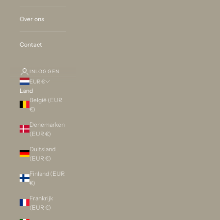
Over ons
Contact
INLOGGEN
EUR €
Land
België (EUR
€)
Denemarken
(EUR €)
Duitsland
(EUR €)
Finland (EUR
€)
Frankrijk
(EUR €)