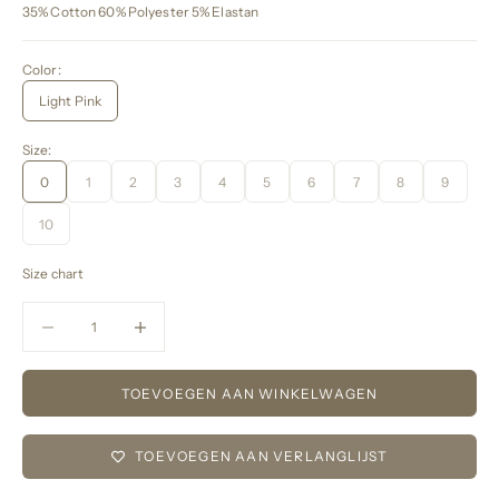
35% Cotton 60% Polyester 5% Elastan
Color:
Light Pink
Size:
0
1
2
3
4
5
6
7
8
9
10
Size chart
Aantal verlagen
Aantal verlagen
TOEVOEGEN AAN WINKELWAGEN
TOEVOEGEN AAN VERLANGLIJST