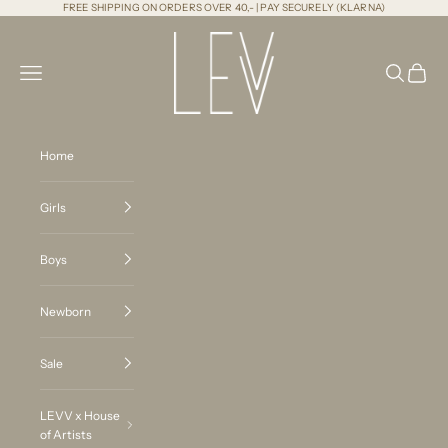
Naar inhoud
FREE SHIPPING ON ORDERS OVER 40,- | PAY SECURELY (KLARNA)
LEVV Labels
Menu
Zoeken
Winkel
Home
Girls
Boys
Newborn
Sale
LEVV x House
of Artists