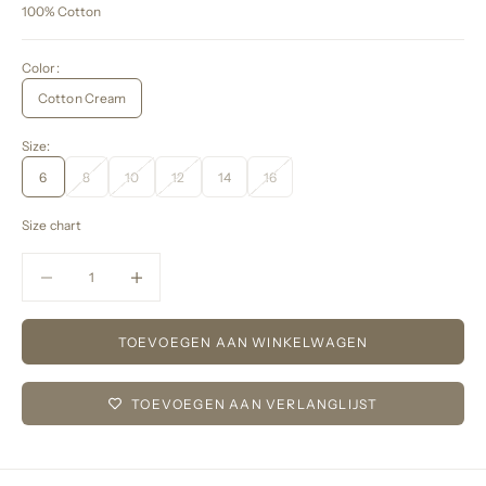
100% Cotton
Color:
Cotton Cream
Size:
6
8
10
12
14
16
Size chart
Aantal verlagen
Aantal verlagen
TOEVOEGEN AAN WINKELWAGEN
TOEVOEGEN AAN VERLANGLIJST