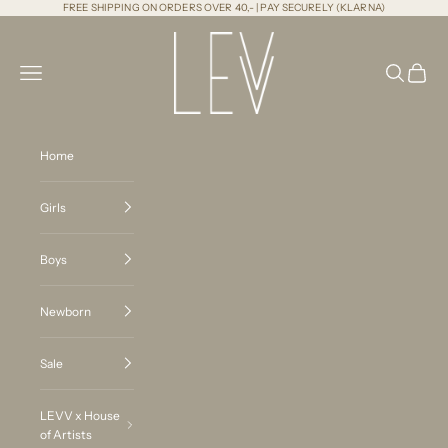
Naar inhoud
FREE SHIPPING ON ORDERS OVER 40,- | PAY SECURELY (KLARNA)
LEVV Labels
Menu
Zoeken
Winkel
Home
Girls
Boys
Newborn
Sale
LEVV x House
of Artists