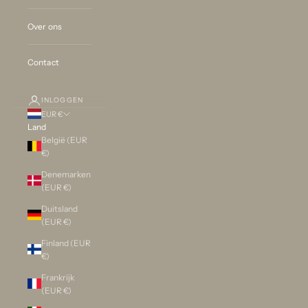
Over ons
Contact
INLOGGEN
EUR €
Land
België (EUR
€)
Denemarken
(EUR €)
Duitsland
(EUR €)
Finland (EUR
€)
Frankrijk
(EUR €)