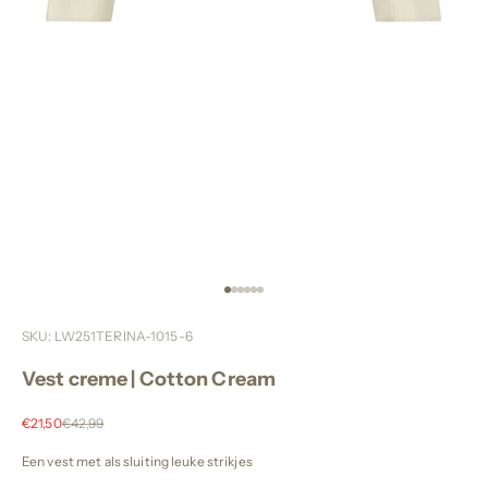
Naar artikel 1
Naar artikel 2
Naar artikel 3
Naar artikel 4
Naar artikel 5
Naar artikel 6
SKU: LW251TERINA-1015-6
Vest creme | Cotton Cream
Aanbiedingsprijs
Normale prijs
€21,50
€42,99
Een vest met als sluiting leuke strikjes