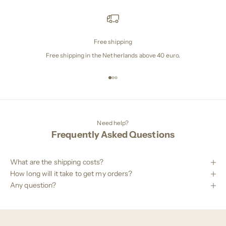
Free shipping
Free shipping in the Netherlands above 40 euro.
Naar artikel 1
Naar artikel 2
Naar artikel 3
Need help?
Frequently Asked Questions
What are the shipping costs?
How long will it take to get my orders?
Any question?