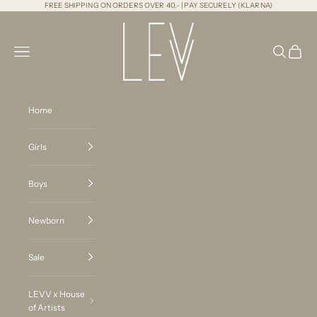
Naar inhoud
FREE SHIPPING ON ORDERS OVER 40,- | PAY SECURELY (KLARNA)
LEVV Labels
Menu
Zoeken
Winkel
Home
Girls
Boys
Newborn
Sale
LEVV x House
of Artists