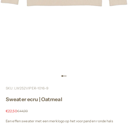
Naar artikel 1
Naar artikel 2
Naar artikel 3
SKU: LW252VIPER-1016-9
Sweater ecru | Oatmeal
Aanbiedingsprijs
Normale prijs
€22,50
€44,99
Een effen sweater met een merklogo op het voorpand en ronde hals