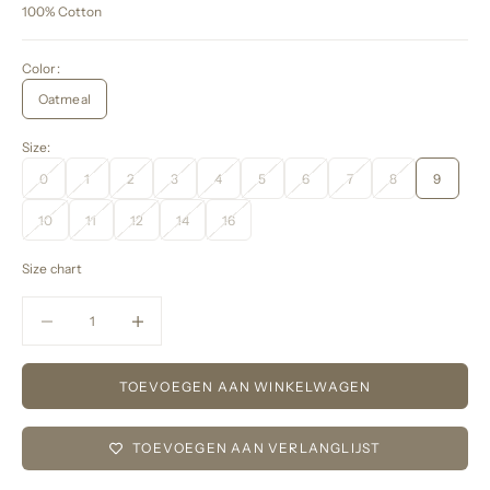
100% Cotton
Color:
Oatmeal
Size:
0
1
2
3
4
5
6
7
8
9
10
11
12
14
16
Size chart
Aantal verlagen
Aantal verlagen
TOEVOEGEN AAN WINKELWAGEN
TOEVOEGEN AAN VERLANGLIJST