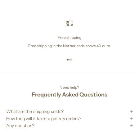
Free shipping
Free shipping in the Netherlands above 40 euro.
Naar artikel 1
Naar artikel 2
Naar artikel 3
Need help?
Frequently Asked Questions
What are the shipping costs?
How long will it take to get my orders?
Any question?