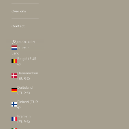
Over ons
Contact
INLOGGEN
EUR €
Land
België (EUR
€)
Denemarken
(EUR €)
Duitsland
(EUR €)
Finland (EUR
€)
Frankrijk
(EUR €)