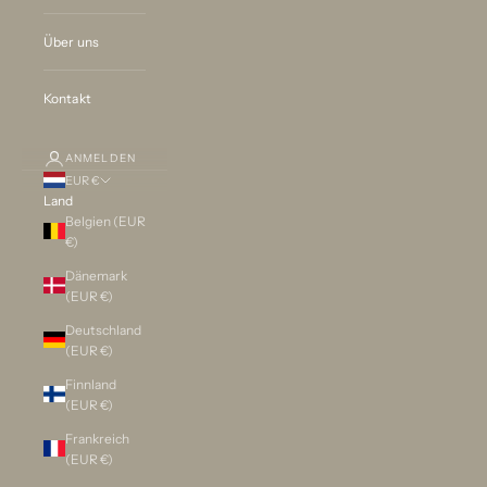
Über uns
Kontakt
ANMELDEN
EUR €
Land
Belgien (EUR
€)
Dänemark
(EUR €)
Deutschland
(EUR €)
Finnland
(EUR €)
Frankreich
(EUR €)