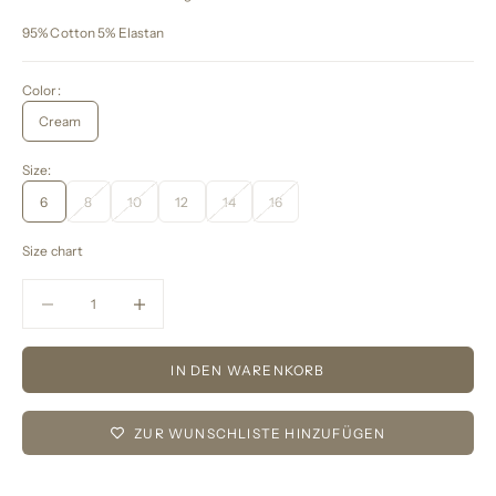
95% Cotton 5% Elastan
Color:
Cream
Size:
6
8
10
12
14
16
Size chart
Anzahl verringern
Anzahl verringern
IN DEN WARENKORB
ZUR WUNSCHLISTE HINZUFÜGEN