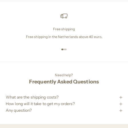
Free shipping
Free shipping in the Netherlands above 40 euro.
Gehe zu Element 1
Gehe zu Element 2
Gehe zu Element 3
Need help?
Frequently Asked Questions
What are the shipping costs?
How long will it take to get my orders?
Any question?