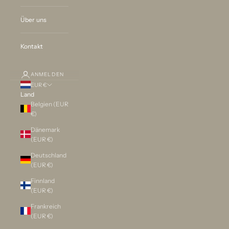
Über uns
Kontakt
ANMELDEN
EUR €
Land
Belgien (EUR
€)
Dänemark
(EUR €)
Deutschland
(EUR €)
Finnland
(EUR €)
Frankreich
(EUR €)