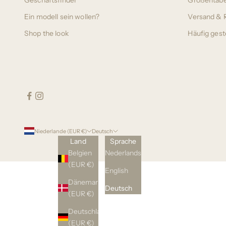
Geschäftsfinder
Größentabe
Ein modell sein wollen?
Versand &
Shop the look
Häufig gest
Niederlande (EUR €)
Deutsch
Land
Sprache
Belgien
Nederlands
(EUR €)
English
Dänemark
Deutsch
(EUR €)
Deutschland
(EUR €)