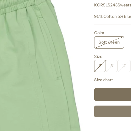
KORSLS243Sweats
95% Cotton 5% Ela
Color:
Soft Green
Size:
6
8
10
Size chart