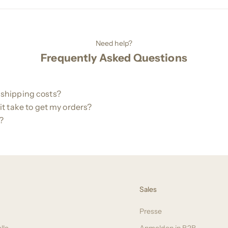
Need help?
Frequently Asked Questions
 shipping costs?
 it take to get my orders?
?
Sales
Presse