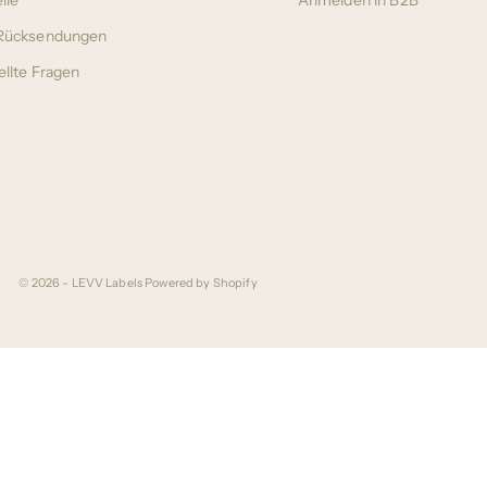
lle
Anmelden in B2B
 Rücksendungen
ellte Fragen
© 2026 - LEVV Labels
Powered by Shopify