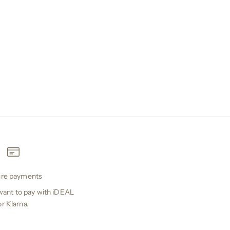
re payments
ant to pay with iDEAL
or Klarna.