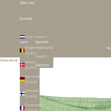
Über uns
Kontakt
EUR €
Deutsch
Land
Sprache
Belgien
Nederlands
H
(EUR €)
English
Warenkorb
Dänemark
Deutsch
(EUR €)
Deutschland
(EUR €)
Finnland
(EUR €)
Frankreich
(EUR €)