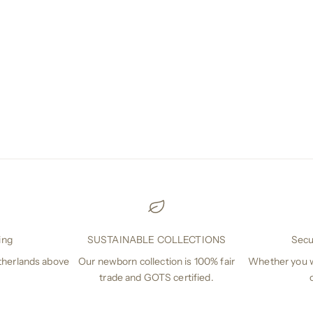
ing
SUSTAINABLE COLLECTIONS
Secu
etherlands above
Our newborn collection is 100% fair
Whether you w
.
trade and GOTS certified.