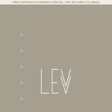
FREE SHIPPING ON ORDERS OVER 40,- | PAY SECURELY (KLARNA)
LEVV Labels