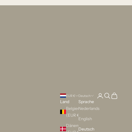
Anmelden
Suchen
Warenkorb
EUR €
Deutsch
Land
Sprache
Belgien
Nederlands
(EUR €)
English
Dänemark
Deutsch