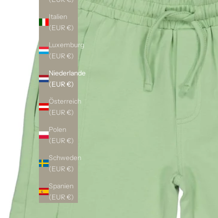
Italien
(EUR €)
Luxemburg
(EUR €)
Niederlande
(EUR €)
Österreich
(EUR €)
Polen
(EUR €)
Schweden
(EUR €)
Spanien
(EUR €)