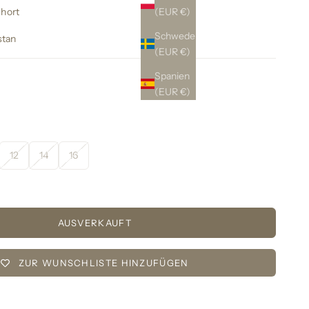
(EUR €)
hort
Schweden
stan
(EUR €)
Spanien
(EUR €)
12
14
16
AUSVERKAUFT
ZUR WUNSCHLISTE HINZUFÜGEN